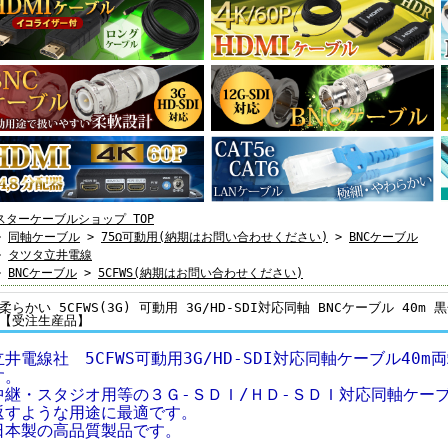
スターケーブルショップ TOP
>
同軸ケーブル
>
75Ω可動用(納期はお問い合わせください)
>
BNCケーブル
>
タツタ立井電線
>
BNCケーブル
>
5CFWS(納期はお問い合わせください)
柔らかい 5CFWS(3G) 可動用 3G/HD-SDI対応同軸 BNCケーブル 40m 黒
【受注生産品】
立井電線社 5CFWS可動用3G/HD-SDI対応同軸ケーブル40m
す。
中継・スタジオ用等の３Ｇ-ＳＤＩ/ＨＤ-ＳＤＩ対応同軸ケー
返すような用途に最適です。
日本製の高品質製品です。