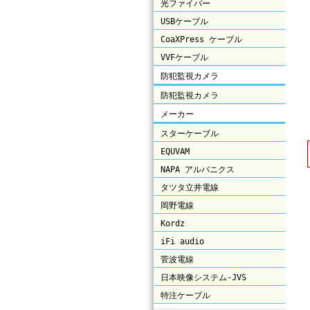
光ファイバー
USBケーブル
CoaXPress ケーブル
VVFケーブル
防犯監視カメラ
防犯監視カメラ
メーカー
スターケーブル
EQUVAM
NAPA アルバニクス
タツタ立井電線
岡野電線
Kordz
iFi audio
菅波電線
日本映像システム-JVS
特注ケーブル