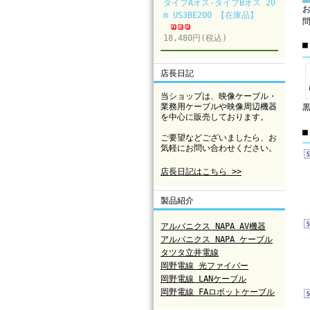
タイプAオス-タイプBオス 20
m US3BE200 【在庫品】
18,480円(税込)
店長日記
当ショップは、映像ケーブル・
業務用ケーブルや映像周辺機器
を中心に販売しております。
ご要望などございましたら、お
気軽にお問い合わせください。
店長日記はこちら >>
製品紹介
アルバニクス NAPA AV機器
アルバニクス NAPA ケーブル
タツタ立井電線
岡野電線 光ファイバー
岡野電線 LANケーブル
岡野電線 FAロボットケーブル