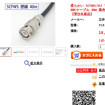
柔らかい 5CFWS(3G)
BNCケーブル 40m 黒色
【受注生産品】
メーカー:
立井
型番:
TCX
価格:
18
[ポ
購入数:
拡大表示
返品
この
友達