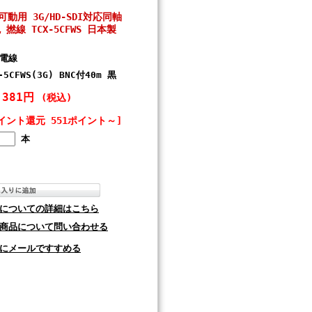
 可動用 3G/HD-SDI対応同軸
 撚線 TCX-5CFWS 日本製
電線
-5CFWS(3G) BNC付40m 黒
,381円
(税込)
イント還元 551ポイント～]
本
についての詳細はこちら
商品について問い合わせる
にメールですすめる