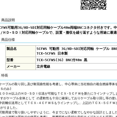
■ 商品説明
5CFWS可動用3G/HD-SDI対応同軸ケーブル40m両端BNCコネクタ付きです
Ｉ/ＨＤ-ＳＤＩ対応同軸ケーブルで、設置・撤収を繰り返すような用途に最
■ 商品仕様
製品名
5CFWS 可動用 3G/HD-SDI対応同軸 ケーブル BN
TCX-5CFWS 日本製
型番
TCX-5CFWS(3G) BNC付40m 黒
メーカー
立井電線
 特長
●ケーブルの取り回し及び耐屈曲性能を考慮し、中心導体に当社独自の複合撚線導体
Ｓのみ)
●１００ｍ以上のＨＤ-ＳＤＩ伝送が可能なＴＣＸ-５ＣＦＷを新たにラインナップし
ですがケーブル全体として の柔軟性も十分に確保しておりケーブル取り回し等の使
●中距離伝送用としてＴＣＸ-４ＣＦＷＳもラインナップし、上記のＴＣＸ-５ＣＦＷ
拡がりました。
●可動用途で取り扱いしやすいように、今までにない柔軟でしなやかな設計としまし