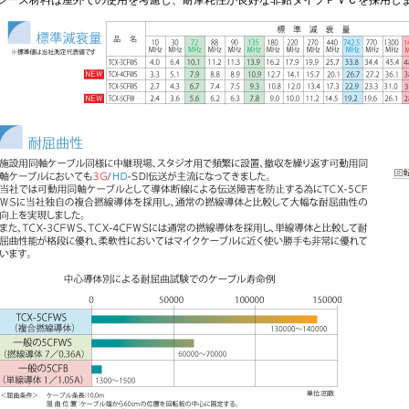
●シース材料は屋外での使用を考慮し、耐摩耗性が良好な非鉛タイプＰＶＣを採用し