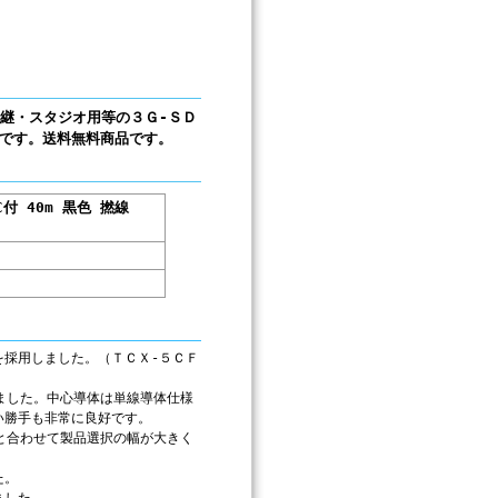
。中継・スタジオ用等の３Ｇ-ＳＤ
適です。送料無料商品です。
C付 40m 黒色 撚線
を採用しました。（ＴＣＸ-５ＣＦ
ました。中心導体は単線導体仕様
い勝手も非常に良好です。
と合わせて製品選択の幅が大きく
た。