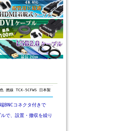
色 撚線 TCX-5CFWS 日本製
両端BNCコネクタ付きで
ブルで、設置・撤収を繰り