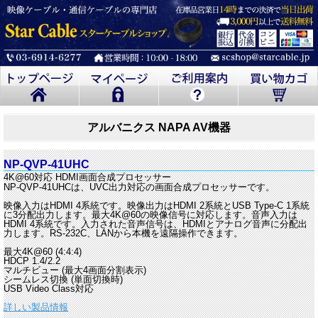
アルバニクス NAPA AV機器
NP-QVP-41UHC
4K@60対応 HDMI画面合成プロセッサー
NP-QVP-41UHCは、UVC出力対応の画面合成プロセッサーです。
映像入力はHDMI 4系統です。映像出力はHDMI 2系統とUSB Type-C 1系統
に3分配出力します。最大4K@60の映像信号に対応します。音声入力は
HDMI 4系統です。入力された音声信号は、HDMIとアナログ音声に分配出
力します。RS-232C、LANから本機を遠隔操作できます。
最大4K@60 (4:4:4)
HDCP 1.4/2.2
マルチビュー (最大4画面分割表示)
シームレス切換 (単面切換時)
USB Video Class対応
詳しい製品情報