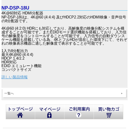
NP-DSP-18U
4K@60対応 HDMI分配器
NP-DSP-18Uは、4K@60 (4:4:4) 及びHDCP2.2対応のHDMI映像・音声信号
の8分配器です。
4K@60 (4:2:0) HDRにも対応しており、高解像度の映像分配システムを構
成することが可能です。またEDIDモード選択機能を搭載しており、入力信
号の解像度をコントロールすることが可能です。入力信号の自動ダウンス
ケール機能も搭載している為、4KとフルHDが混在した環境下にて、それぞ
れの映像表示機器に適した解像度で表示することが可能です。
1入力8分配出力
最大4K@60 (4:4:4)
HDCP 1.4/2.2
HDR対応
EDID エミュレート機能
コンパクトサイズ
詳しい製品情報
一覧へ