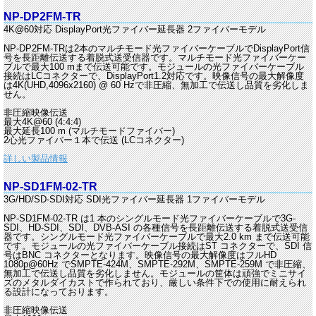
NP-DP2FM-TR
4K@60対応 DisplayPort光ファイバー延長器 2ファイバーモデル
NP-DP2FM-TRは2本のマルチモード光ファイバーケーブルでDisplayPort信
号を長距離伝送する着脱式送受信器です。マルチモード光ファイバーケー
ブルで最大100 mまで伝送可能です。モジュールの光ファイバーケーブル
接続はLCコネクターで、DisplayPort1.2対応です。映像信号の最大解像度
は4K(UHD,4096x2160) @ 60 Hzで非圧縮、無加工で伝送し品質を劣化しま
せん。
非圧縮映像伝送
最大4K@60 (4:4:4)
最大延長100 m (マルチモードファイバー)
2心光ファイバー１本で伝送 (LCコネクター)
詳しい製品情報
NP-SD1FM-02-TR
3G/HD/SD-SDI対応 SDI光ファイバー延長器 1ファイバーモデル
NP-SD1FM-02-TR は1 本のシングルモード光ファイバーケーブルで3G-
SDI、HD-SDI、SDI、DVB-ASI の各種信号を長距離伝送する着脱式送受信
器です。シングルモード光ファイバーケーブルで最大2.0 km まで伝送可能
です。モジュールの光ファイバーケーブル接続はST コネクターで、SDI 信
号はBNC コネクターとなります。映像信号の最大解像度はフルHD
1080p@60Hz でSMPTE-424M、SMPTE-292M、SMPTE-259M で非圧縮、
無加工で伝送し品質を劣化しません。モジュールの筐体は頑強でミニサイ
ズのメタルダイカストで作られており、厳しい条件下での使用に耐えられ
る設計になっております。
非圧縮映像伝送