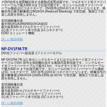
クDVI信号を長距離伝送する着脱式送受信器です。マルチモード光ファイバ
ーケーブルで最大500 mまで伝送可能です。モジュールの光ファイバーケ
ーブル接続はLCコネクターで、DVI信号はDVI-Dコネクターとなります。映
像信号の最大解像度はWQXGA (Reduced Blanking) で非圧縮、無加工で伝
送し品質を劣化しません。
非圧縮映像伝送
最大WQXGA@60/WQUXGA@33
最大延長500 m (マルチモードファイバー)
2心光ファイバー１本で伝送 (LCコネクター)
EDID エミュレート機能
詳しい製品情報
NP-DV1FM-TR
DVI光ファイバー延長器 1ファイバーモデル
NP-DV1FM-TR は1 本のシングルモードまたはマルチモード光ファイバー
ケーブルでDVI 信号を長距離伝送する着脱式送受信器です。シングルモー
ド光ファイバーケーブルで最大1 km、マルチモード光ファイバーケーブル
で最大500 m まで伝送可能です。モジュールの光ファイバーケーブル接続
はSC コネクターで、DVI 信号はDVI-D コネクターとなります。映像信号の
最大解像度はWUXGA (1920x1200) @ 60 Hz で非圧縮、無加工で伝送し品
質を劣化しません。
非圧縮映像伝送
最大WUXGA
最大延長500 m (マルチモードファイバー)
最大延長1 km (シングルモードファイバー)
1心光ファイバー１本で伝送 (SCコネクター)
詳しい製品情報