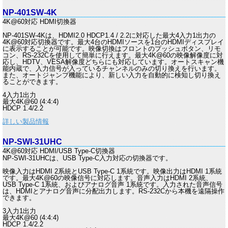
NP-401SW-4K
4K@60対応 HDMI切換器
NP-401SW-4Kは、HDMI2.0 HDCP1.4 / 2.2に対応した最大4入力1出力の
4K@60対応切換器です。最大4台のHDMIソースを1台のHDMIディスプレイ
に表示することが可能です。映像切換はフロントのプッシュボタン、リモ
コン、RS-232Cを使用して簡単に行えます。最大4K@60の映像解像度に対
応し、HDTV、VESA解像度どちらにも対応しています。オートスキャン機
能内蔵で、入力信号が入っているチャンネルのみの切り換えを行います。
また、オートジャンプ機能により、新しい入力を自動的に検知し切り換え
ることができます。
4入力1出力
最大4K@60 (4:4:4)
HDCP 1.4/2.2
詳しい製品情報
NP-SWI-31UHC
4K@60対応 HDMI/USB Type-C切換器
NP-SWI-31UHCは、USB Type-C入力対応の切換器です。
映像入力はHDMI 2系統とUSB Type-C 1系統です。映像出力はHDMI 1系統
です。最大4K@60の映像信号に対応します。音声入力はHDMI 2系統、
USB Type-C 1系統、およびアナログ音声 1系統です。入力された音声信号
は、HDMIとアナログ音声に分配出力します。RS-232Cから本機を遠隔操作
できます。
3入力1出力
最大4K@60 (4:4:4)
HDCP 1.4/2.2