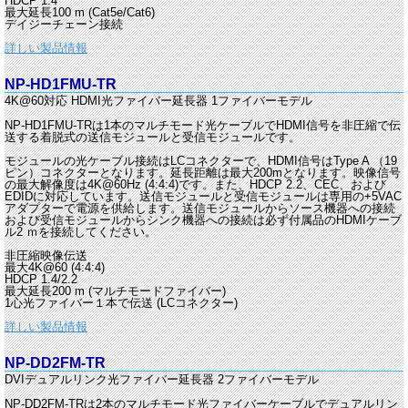
HDCP 1.4
最大延長100 m (Cat5e/Cat6)
デイジーチェーン接続
詳しい製品情報
NP-HD1FMU-TR
4K@60対応 HDMI光ファイバー延長器 1ファイバーモデル
NP-HD1FMU-TRは1本のマルチモード光ケーブルでHDMI信号を非圧縮で伝
送する着脱式の送信モジュールと受信モジュールです。
モジュールの光ケーブル接続はLCコネクターで、HDMI信号はType A （19
ピン）コネクターとなります。延長距離は最大200mとなります。映像信号
の最大解像度は4K@60Hz (4:4:4)です。また、HDCP 2.2、CEC、および
EDIDに対応しています。送信モジュールと受信モジュールは専用の+5VAC
アダプターで電源を供給します。送信モジュールからソース機器への接続
および受信モジュールからシンク機器への接続は必ず付属品のHDMIケーブ
ル2 ｍを接続してください。
非圧縮映像伝送
最大4K@60 (4:4:4)
HDCP 1.4/2.2
最大延長200 m (マルチモードファイバー)
1心光ファイバー１本で伝送 (LCコネクター)
詳しい製品情報
NP-DD2FM-TR
DVIデュアルリンク光ファイバー延長器 2ファイバーモデル
NP-DD2FM-TRは2本のマルチモード光ファイバーケーブルでデュアルリン