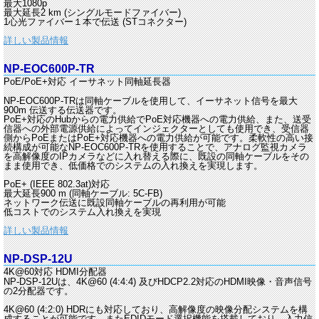
最大1080p
最大延長2 km (シングルモードファイバー)
1心光ファイバー１本で伝送 (STコネクター)
詳しい製品情報
NP-EOC600P-TR
PoE/PoE+対応 イーサネット同軸延長器
NP-EOC600P-TRは同軸ケーブルを使用して、イーサネット信号を最大
900m 伝送する伝送器です。
PoE+対応のHubからの電力供給でPoE対応機器への電力供給、また、送受
信器への外部電源供給によってインジェクターとしても使用でき、受信器
側からPoEまたはPoE+対応機器への電力供給が可能です。柔軟性の高い接
続構成が可能なNP-EOC600P-TRを使用することで、アナログ監視カメラ
を高解像度のIPカメラなどに入れ替える際に、既設の同軸ケーブルをその
まま使用でき、低価格でのシステムの入れ換えを実現します。
PoE+ (IEEE 802.3at)対応
最大延長900 m (同軸ケーブル: 5C-FB)
ネットワーク伝送に既設同軸ケーブルの再利用が可能
低コストでのシステム入れ換えを実現
詳しい製品情報
NP-DSP-12U
4K@60対応 HDMI分配器
NP-DSP-12Uは、4K@60 (4:4:4) 及びHDCP2.2対応のHDMI映像・音声信号
の2分配器です。
4K@60 (4:2:0) HDRにも対応しており、高解像度の映像分配システムを構
成することが可能です。またEDIDモード選択機能を搭載しており、入力信