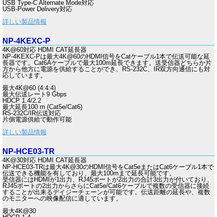
USB Type-C Alternate Mode対応
USB-Power Delivery対応
詳しい製品情報
NP-4KEXC-P
4K@60対応 HDMI CAT延長器
NP-4KEXC-Pは最大4K@60のHDMI信号をCatケーブル1本で伝送可能な延
長器です。Cat6Aケーブルで最大100m延長できます。送受信器どちらか片
方から他方に電源を供給することができ、RS-232C、IR双方向通信にも対
応しています。
最大4K@60 (4:4:4)
最大伝送レート9 Gbps
HDCP 1.4/2.2
最大延長100 m (Cat5e/Cat6)
RS-232C/IR伝送対応
片側電源供給で動作可能
詳しい製品情報
NP-HCE03-TR
4K@30対応 HDMI CAT延長器
NP-HCE03-TRは最大4K@30のHDMI信号をCat5eまたはCat6ケーブル1本で
伝送できる機能を有しており、最大100mまで延長可能です。
受信器にはHDMIが1出力、RJ45ポートが2出力の合計3出力が付いており、
RJ45ポートの2出力からさらにCat5e/Cat6ケーブルで複数の受信器に接続
することが出来るデイジーチェーンが可能です。伝送距離の延長や、複数
のモニターへの映像配信に適しています。
最大4K@30