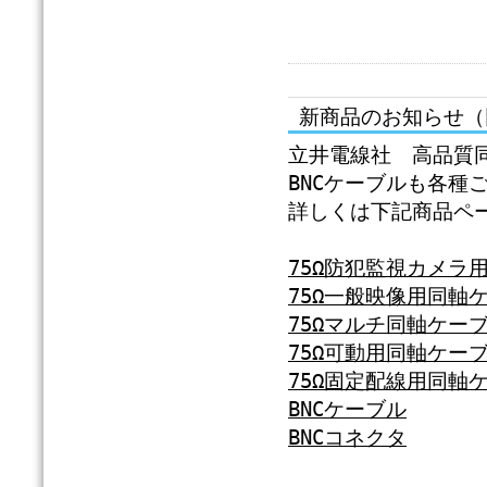
新商品のお知らせ（
立井電線社 高品質
BNCケーブルも各種
詳しくは下記商品ペ
75Ω防犯監視カメラ
75Ω一般映像用同軸
75Ωマルチ同軸ケー
75Ω可動用同軸ケー
75Ω固定配線用同軸
BNCケーブル
BNCコネクタ