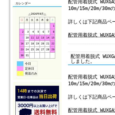
配管用着脱式 WUXG
カレンダー
10m/15m/20m/
＜
2026年8月
＞
日
月
火
水
木
金
土
詳しくは下記商品ペ
1
2
3
4
5
6
7
8
配管用着脱式 WUXG
9
10
11
12
13
14
15
16
17
18
19
20
21
22
23
24
25
26
27
28
29
配管用着脱式 WUX
30
31
しました。
今日
定休日
発送のみ
配管用着脱式 WUXG
10m/15m/20m/
詳しくは下記商品ペ
配管用着脱式 WUXG