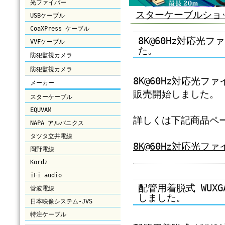
光ファイバー
スターケーブルショッ
USBケーブル
CoaXPress ケーブル
8K@60Hz対応光フ
VVFケーブル
た。
防犯監視カメラ
防犯監視カメラ
8K@60Hz対応光ファイ
メーカー
販売開始しました。
スターケーブル
EQUVAM
詳しくは下記商品ペ
NAPA アルバニクス
タツタ立井電線
8K@60Hz対応光ファ
岡野電線
Kordz
iFi audio
配管用着脱式 WUX
菅波電線
しました。
日本映像システム-JVS
特注ケーブル