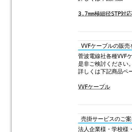
3.7mm極細径STP対
VVFケーブルの販
菅波電線社各種VVF
是非ご検討ください
詳しくは下記商品ペ
VVFケーブル
売掛サービスのご案
法人企業様・学校様