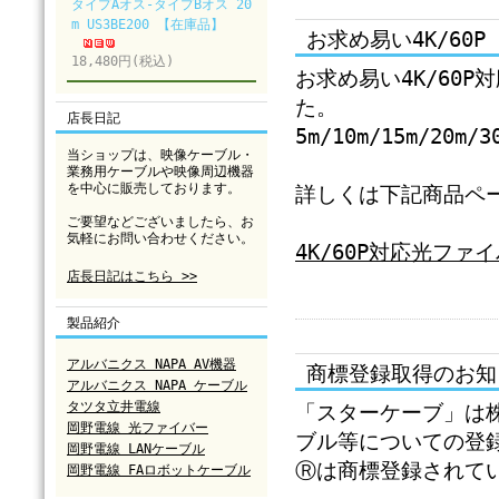
タイプAオス-タイプBオス 20
m US3BE200 【在庫品】
お求め易い4K/60
18,480円(税込)
お求め易い4K/60
た。
店長日記
5m/10m/15m/20m/3
当ショップは、映像ケーブル・
業務用ケーブルや映像周辺機器
を中心に販売しております。
詳しくは下記商品ペ
ご要望などございましたら、お
気軽にお問い合わせください。
4K/60P対応光ファ
店長日記はこちら >>
製品紹介
アルバニクス NAPA AV機器
商標登録取得のお知
アルバニクス NAPA ケーブル
タツタ立井電線
「スターケーブ」は
岡野電線 光ファイバー
ブル等についての登
岡野電線 LANケーブル
Ⓡは商標登録されて
岡野電線 FAロボットケーブル