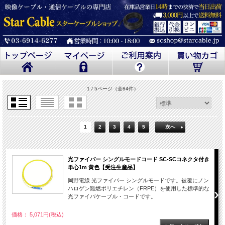
1 / 5ページ
（全84件）
1
2
3
4
5
次へ
光ファイバー シングルモードコード SC-SCコネクタ付き
単心1m 黄色【受注生産品】
岡野電線 光ファイバー シングルモードです。被覆にノン
ハロゲン難燃ポリエチレン（FRPE）を使用した標準的な
光ファイバケーブル・コードです。
価格： 5,071円(税込)