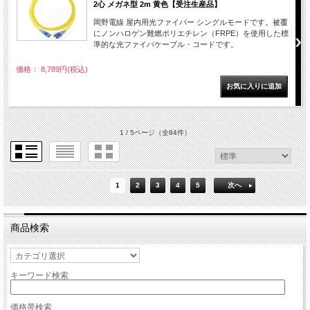
2心 メガネ型 2m 黄色【受注生産品】
岡野電線 屋内用光ファイバー シングルモードです。被覆
にノンハロゲン難燃ポリエチレン（FRPE）を使用した標
準的な光ファイバケーブル・コードです。
価格： 8,789円(税込)
1 / 5ページ
（全84件）
1
2
3
4
5
次へ
商品検索
キーワード検索
価格帯検索