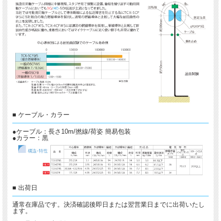
■ ケーブル・カラー
●ケーブル：長さ10m/撚線/荷姿 簡易包装
●カラー：黒
■ 出荷日
通常在庫品です。決済確認後即日または翌営業日までに出荷いたし
ます。