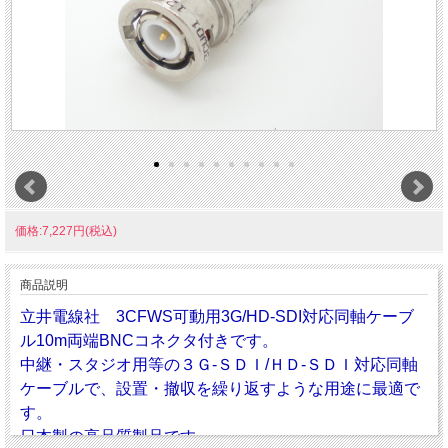
価格:7,227円(税込)
商品説明
立井電線社 3CFWS可動用3G/HD-SDI対応同軸ケーブ
ル10m両端BNCコネクタ付きです。
中継・スタジオ用等の３Ｇ-ＳＤＩ/ＨＤ-ＳＤＩ対応同軸
ケーブルで、設置・撤収を繰り返すような用途に最適で
す。
日本製の高品質製品です。