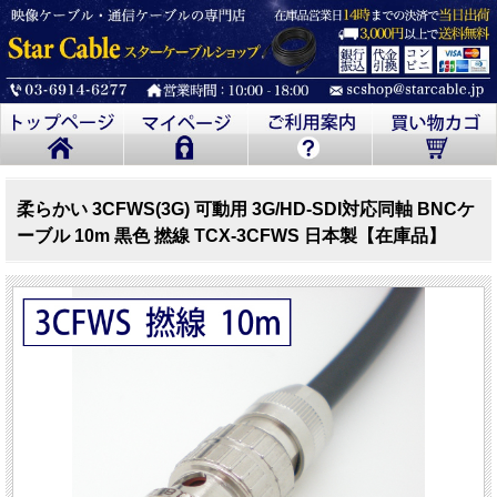
柔らかい 3CFWS(3G) 可動用 3G/HD-SDI対応同軸 BNCケ
ーブル 10m 黒色 撚線 TCX-3CFWS 日本製【在庫品】