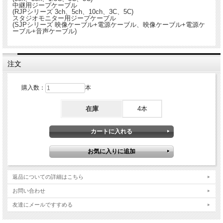
中継用ジープケーブル
(RJPシリーズ 3ch、5ch、10ch、3C、5C)
スタジオモニター用ジープケーブル
(SJPシリーズ 映像ケーブル+電源ケーブル、映像ケーブル+電源ケ
ーブル+音声ケーブル)
注文
購入数：
本
在庫
4本
返品についての詳細はこちら
お問い合わせ
友達にメールですすめる