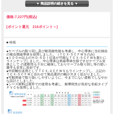
▼ 商品説明の続きを見る ▼
価格:
7,227円
(税込)
[ポイント還元 216ポイント～]
■ 特長
●ケーブルの取り回し及び耐屈曲性能を考慮し、中心導体に当社独自
の複合撚線導体を採用しました。（ＴＣＸ-５ＣＦＷＳのみ)
●１００ｍ以上のＨＤ-ＳＤＩ伝送が可能なＴＣＸ-５ＣＦＷを新たに
ラインナップしました。中心導体は単線導体仕様ですがケーブル全
体として の柔軟性も十分に確保しておりケーブル取り回し等の使い
勝手も非常に良好です。
●中距離伝送用としてＴＣＸ-４ＣＦＷＳもラインナップし、上記の
ＴＣＸ-５ＣＦＷと合わせて製品選択の幅が大きく拡がりました。
●可動用途で取り扱いしやすいように、今までにない柔軟でしなやか
な設計としました。
●シース材料は屋外での使用を考慮し、耐摩耗性が良好な非鉛タイプ
ＰＶＣを採用しました。