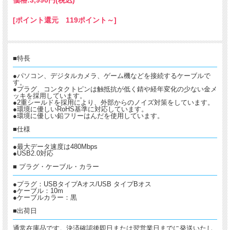
価格:
3,990円
(税込)
[ポイント還元 119ポイント～]
■特長
●パソコン、デジタルカメラ、ゲーム機などを接続するケーブルで
す。
●プラグ、コンタクトピンは触抵抗が低く錆や経年変化の少ない金メ
ッキを採用しています。
●2重シールドを採用により、外部からのノイズ対策をしています。
●環境に優しいRoHS基準に対応しています。
●環境に優しい鉛フリーはんだを使用しています。
■仕様
●最大データ速度は480Mbps
●USB2.0対応
■ プラグ・ケーブル・カラー
●プラグ：USBタイプAオス/USB タイプBオス
●ケーブル：10m
●ケーブルカラー：黒
■出荷日
通常在庫品です。決済確認後即日または翌営業日までに発送いたし