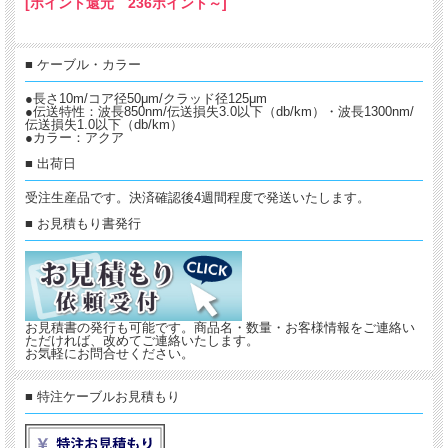
[ポイント還元 236ポイント～]
■ ケーブル・カラー
●長さ10m/コア径50μm/クラッド径125μm
●伝送特性：波長850nm/伝送損失3.0以下（db/km）・波長1300nm/
伝送損失1.0以下（db/km）
●カラー：アクア
■ 出荷日
受注生産品です。決済確認後4週間程度で発送いたします。
■ お見積もり書発行
お見積書の発行も可能です。商品名・数量・お客様情報をご連絡い
ただければ、改めてご連絡いたします。
お気軽にお問合せください。
■ 特注ケーブルお見積もり